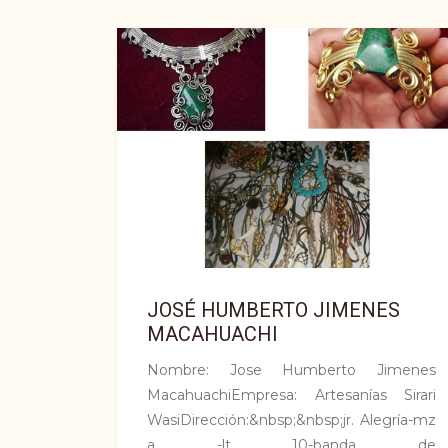
JOSÉ HUMBERTO JIMENES
MACAHUACHI
Nombre: Jose Humberto Jimenes
MacahuachiEmpresa: Artesanías Sirari
WasiDirección:&nbsp;&nbsp;jr. Alegría-mz
a -lt 10-banda de