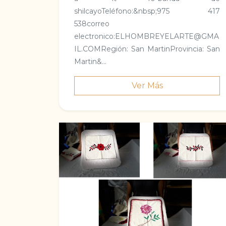
shilcayoTeléfono:&nbsp;975 417
538correo
electronico:ELHOMBREYELARTE@GMA
IL.COMRegión: San MartinProvincia: San
Martin&...
Ver Más