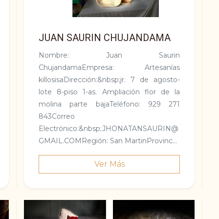
JUAN SAURIN CHUJANDAMA
Nombre: Juan Saurin
ChujandamaEmpresa: Artesanías
killosisaDirección:&nbsp;jr. 7 de agosto-
lote 8-piso 1-as. Ampliación flor de la
molina parte bajaTeléfono: 929 271
843Correo
Electrónico:&nbsp;JHONATANSAURIN@
GMAIL.COMRegión: San MartinProvinc...
Ver Más