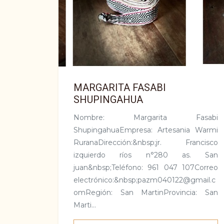
MARGARITA FASABI
SHUPINGAHUA
Nombre: Margarita Fasabi
ShupingahuaEmpresa: Artesania Warmi
RuranaDirección:&nbsp;jr. Francisco
izquierdo ríos n°280 as. San
juan&nbsp;Teléfono: 961 047 107Correo
electrónico:&nbsp;pazm040122@gmail.c
omRegión: San Marti­nProvincia: San
Marti­...