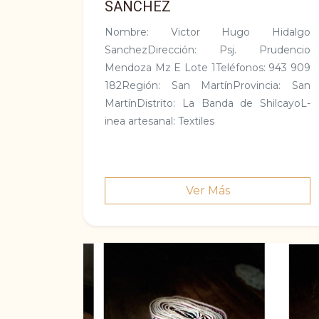
SANCHEZ
Nombre: Vi­ctor Hugo Hidalgo
SanchezDirección: Psj. Prudencio
Mendoza Mz E Lote 1Teléfonos: 943 909
182Región: San MartínProvincia: San
MartínDistrito: La Banda de ShilcayoL­
inea artesanal: Textiles
Ver Más