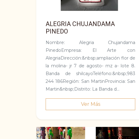
ALEGRIA CHUJANDAMA
PINEDO
Nombre: Alegria Chujandama
PinedoEmpresa: El Arte con
AlegriaDirección:&nbsp;ampliación flor de
la molina- jr 7 de agosto- mz a- lote 8.
Banda de shilcayoTeléfono:&nbsp;983
244 186Región: San MartinProvincia: San
Martin&nbsp;Distrito: La Banda d...
Ver Más