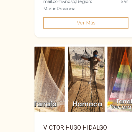
mail.com&nbsp;Región: San
MartinProvincia...
Ver Más
VICTOR HUGO HIDALGO