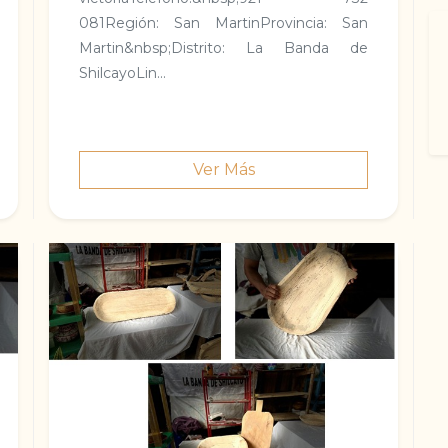
081Región: San MartinProvincia: San
Martin&nbsp;Distrito: La Banda de
ShilcayoLi­n...
Ver Más