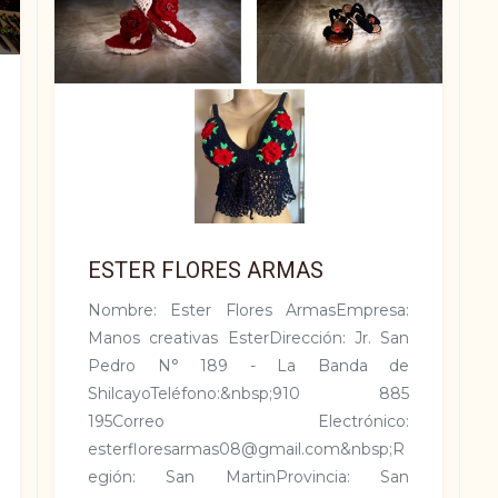
ESTER FLORES ARMAS
Nombre: Ester Flores ArmasEmpresa:
Manos creativas EsterDirección: Jr. San
Pedro N° 189 - La Banda de
ShilcayoTeléfono:&nbsp;910 885
195Correo Electrónico:
esterfloresarmas08@gmail.com&nbsp;R
egión: San MartinProvincia: San