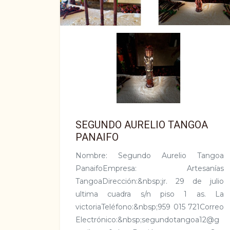
SEGUNDO AURELIO TANGOA
PANAIFO
Nombre: Segundo Aurelio Tangoa
PanaifoEmpresa: Artesanías
TangoaDirección:&nbsp;jr. 29 de julio
ultima cuadra s/n piso 1 as. La
victoriaTeléfono:&nbsp;959 015 721Correo
Electrónico:&nbsp;segundotangoa12@g