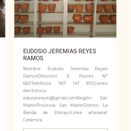
EUDOSIO JEREMIAS REYES
RAMOS
Nombre: Eudosio Jeremi­as Reyes
RamosDirección: Jr. Recreo N°
680Teléfonos: 967 147 810Correo
electrónico:
eduosioreyes@gmail.comRegión: San
Marti­nProvincia: San Marti­nDistrito: La
Banda de ShilcayoLi­nea artesanal:
Cerámica