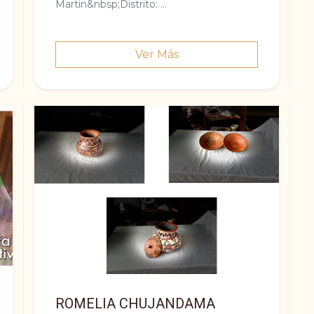
Martin&nbsp;Distrito: ...
Ver Más
ROMELIA CHUJANDAMA