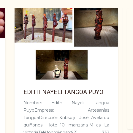
EDITH NAYELI TANGOA PUYO
Nombre: Edith Nayeli Tangoa
PuyoEmpresa: Artesanías
TangoaDirección:&nbsp;jr. José Avelardo
quiñones - lote 10- manzana-M as. La
victoriaTeléfono:&nbsp;921 732