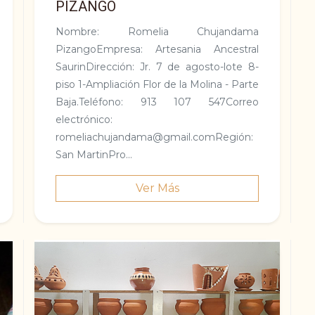
PIZANGO
Nombre: Romelia Chujandama
PizangoEmpresa: Artesania Ancestral
SaurinDirección: Jr. 7 de agosto-lote 8-
piso 1-Ampliación Flor de la Molina - Parte
Baja.Teléfono: 913 107 547Correo
electrónico:
romeliachujandama@gmail.comRegión:
San Marti­nPro...
Ver Más